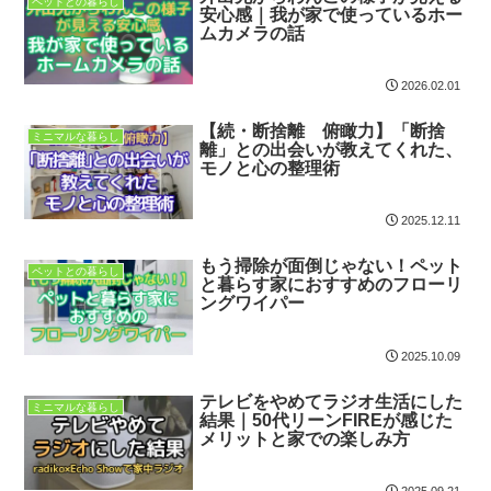
ペットとの暮らし
安心感｜我が家で使っているホー
ムカメラの話
2026.02.01
【続・断捨離 俯瞰力】「断捨
ミニマルな暮らし
離」との出会いが教えてくれた、
モノと心の整理術
2025.12.11
もう掃除が面倒じゃない！ペット
ペットとの暮らし
と暮らす家におすすめのフローリ
ングワイパー
2025.10.09
テレビをやめてラジオ生活にした
ミニマルな暮らし
結果｜50代リーンFIREが感じた
メリットと家での楽しみ方
2025.09.21