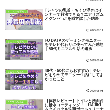
Tシャツの乳首・ちくび浮きはイ
ミニマルな暮らし
ンナーで解決できる？エアリズム
とグンゼin.Tを両方試した結果
2025.08.14
I-O DATAのゲーミングモニター
ミニマルな暮らし
をテレビ代わりに使ってみた感想
｜50代ミニマル生活の選択
2025.08.07
40代・50代にもおすすめ｜テレ
ミニマルな暮らし
ビをやめてモニター生活にしてよ
かったこと
2025.08.03
【体験レビュー】トイレと洗面台
ミニマルな暮らし
に撥水コーティング！｜HAJIKI
＆クイックル洗面ボウルクリーナ