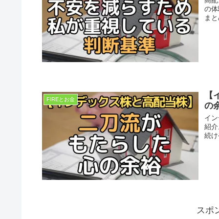
高配
の体
まと
【
FIREとお金
の
イン
紹介
続け
スポ