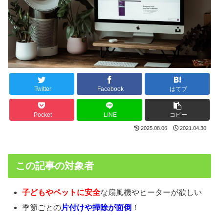
Twitter
Facebook
はてブ
Pocket
LINE
コピー
2025.08.06
2021.04.30
この記事の対象者
子どもやペットに
安全
な扇風機やヒーターが欲しい
季節ごとの
片付けや掃除が
面倒
！