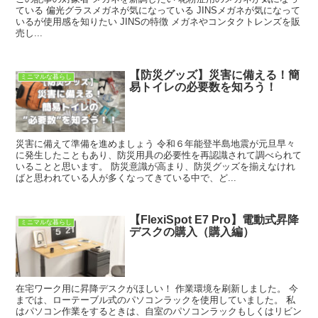
ている 偏光グラスメガネが気になっている JINSメガネが気になって
いるが使用感を知りたい JINSの特徴 メガネやコンタクトレンズを販
売し...
【防災グッズ】災害に備える！簡
ミニマルな暮らし
易トイレの必要数を知ろう！
災害に備えて準備を進めましょう 令和６年能登半島地震が元旦早々
に発生したこともあり、防災用具の必要性を再認識されて調べられて
いることと思います。 防災意識が高まり、防災グッズを揃えなけれ
ばと思われている人が多くなってきている中で、ど...
【FlexiSpot E7 Pro】電動式昇降
ミニマルな暮らし
デスクの購入（購入編）
在宅ワーク用に昇降デスクがほしい！ 作業環境を刷新しました。 今
までは、ローテーブル式のパソコンラックを使用していました。 私
はパソコン作業をするときは、自室のパソコンラックもしくはリビン