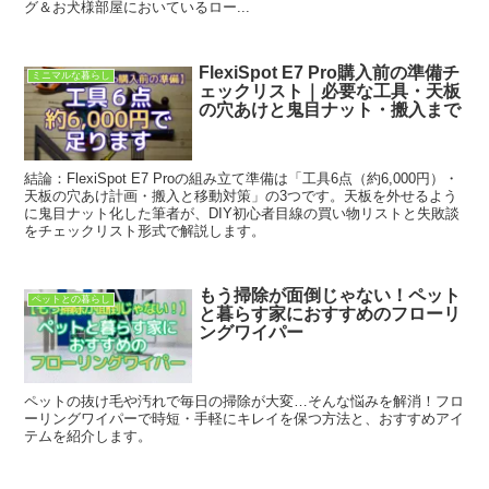
グ＆お犬様部屋においているロー...
FlexiSpot E7 Pro購入前の準備チ
ミニマルな暮らし
ェックリスト｜必要な工具・天板
の穴あけと鬼目ナット・搬入まで
結論：FlexiSpot E7 Proの組み立て準備は「工具6点（約6,000円）・
天板の穴あけ計画・搬入と移動対策」の3つです。天板を外せるよう
に鬼目ナット化した筆者が、DIY初心者目線の買い物リストと失敗談
をチェックリスト形式で解説します。
もう掃除が面倒じゃない！ペット
ペットとの暮らし
と暮らす家におすすめのフローリ
ングワイパー
ペットの抜け毛や汚れで毎日の掃除が大変…そんな悩みを解消！フロ
ーリングワイパーで時短・手軽にキレイを保つ方法と、おすすめアイ
テムを紹介します。