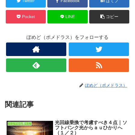
Twitter
Facebook
はてブ
Pocket
LINE
コピー
ぽめど（ポメドラス）をフォローする
ぽめど（ポメドラス）
関連記事
光回線乗換で考慮すべき４点｜ソ
ミニマルな暮らし
フトバンク光からａｕひかりへ
（１／２）