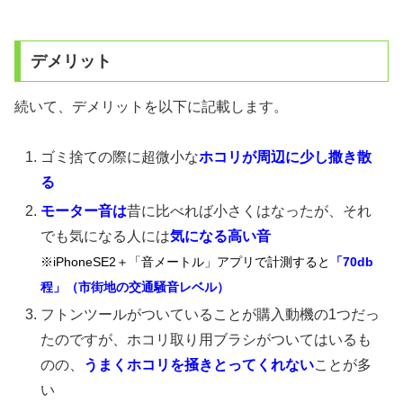
デメリット
続いて、デメリットを以下に記載します。
ゴミ捨ての際に超微小な
ホコリが周辺に少し撒き散
る
モーター音は
昔に比べれば小さくはなったが、それ
でも気になる人には
気になる高い音
※iPhoneSE2＋「音メートル」アプリで計測すると
「70db
程」（市街地の交通騒音レベル）
フトンツールがついていることが購入動機の1つだっ
たのですが、ホコリ取り用ブラシがついてはいるも
のの、
うまくホコリを掻きとってくれない
ことが多
い