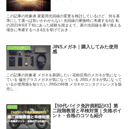
この記事の対象者 家庭用光回線の変更を検討しているけど、何を基
準にして選べば良いかわからない 光回線の乗換時に考慮する4点 私
の2021年9月下旬にあった経験を踏まえて、家の光回線を乗り換える
場合に考慮するべき4点を挙げておき...
JINSメガネ｜購入してみた使用
ミニマルな暮らし
感
この記事の対象者 メガネを新調したい 花粉症用のメガネが気になっ
ている 偏光グラスメガネが気になっている JINSメガネが気になって
いるが使用感を知りたい JINSの特徴 メガネやコンタクトレンズを販
売し...
【50代バイク免許挑戦記#3】第
バイク
二段階教習と卒検対策｜失格ポイ
ント・合格のコツも紹介