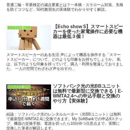
普通二輪・卒業検定の減点要素とは？一本橋・スラローム対策、失格
を防ぐコツなど、50代教習生の実体験でわかりやすく解説。
【Echo show 5】スマートスピー
ミニマルな暮らし
カーを使った家電操作に必要な機
器は最低３個！
スマートスピーカーのある生活 声によって機器を操作する「スマー
トスピーカー」について、どのような印象をお持ちでしょうか。 私
は、以下のような印象を持っていて、購入・利用を敬遠しておりまし
た。 一人の空間でわざわざ声を出すの...
ソフトバンク光の光BBユニット
ミニマルな暮らし
は無料で最新型に交換できる｜E-
WMTA2.4への申込手順と交換の
やり方【実体験】
結論：ソフトバンク光のレンタルルーター（光BBユニット）は無料
で最新型E-WMTA2.4に交換できます。My SoftBankでの申込9ステッ
プ、機器の交換手順、電源を切ったら10分待つ注意点まで、実際に
交換した筆者が解説します。