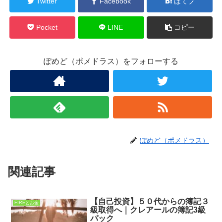
Twitter
Facebook
はてブ
Pocket
LINE
コピー
ぽめど（ポメドラス）をフォローする
ぽめど（ポメドラス）
関連記事
【自己投資】５０代からの簿記３
FIREとお金
級取得へ｜クレアールの簿記3級
パック