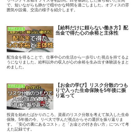
リベシティ京都オフィスを初訪問。白を基調とした落ち着いた空間
で、短いながらも静かで穏やかな時間を過ごしました。オフィスの雰
囲気や設備、交流の様子を紹介します。
【給料だけに頼らない働き方】配
FIREとお金
当金で得た心の余裕と主体性
配当金を得ることで、仕事中心の生活から一歩引いた視点を持てるよ
うになりました。給料以外の収入が心の余裕を生み出す体験談をまと
めました。
【お金の学び】リスク分散のつも
FIREとお金
りで入った生命保険を5年後に振
り返って
投資を始めたばかりのころ、資産のリスク分散を考えて加入した生命
保険。5年後の今、リベ大で学んだ視点からその選択を振り返りま
す。「安心の裏にあるコスト」と「お金との付き合い方」について考
えた記録です。