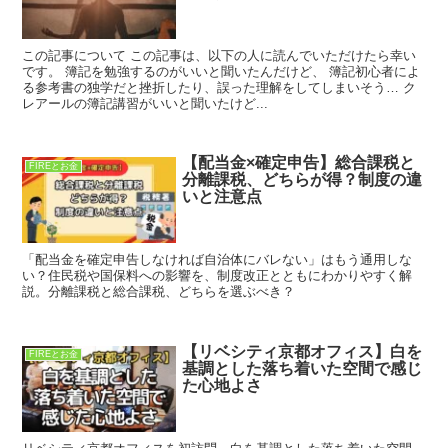
この記事について この記事は、以下の人に読んでいただけたら幸い
です。 簿記を勉強するのがいいと聞いたんだけど、 簿記初心者によ
る参考書の独学だと挫折したり、誤った理解をしてしまいそう… ク
レアールの簿記講習がいいと聞いたけど...
【配当金×確定申告】総合課税と
FIREとお金
分離課税、どちらが得？制度の違
いと注意点
「配当金を確定申告しなければ自治体にバレない」はもう通用しな
い？住民税や国保料への影響を、制度改正とともにわかりやすく解
説。分離課税と総合課税、どちらを選ぶべき？
【リベシティ京都オフィス】白を
FIREとお金
基調とした落ち着いた空間で感じ
た心地よさ