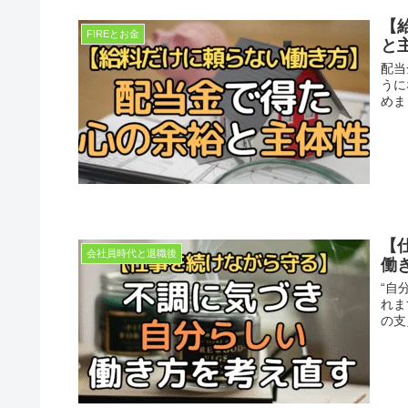
【
FIREとお金
と
配当
うに
めま
【
会社員時代と退職後
働
“自
れま
の支