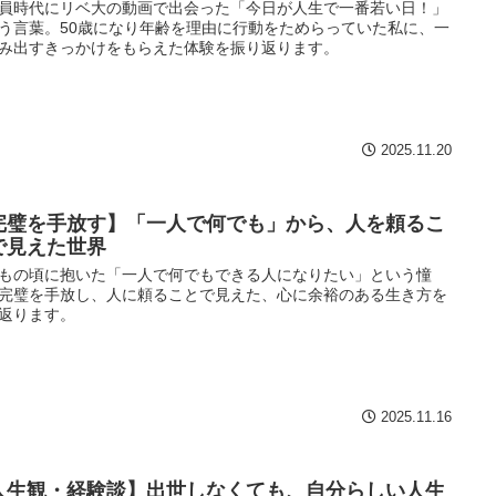
員時代にリベ大の動画で出会った「今日が人生で一番若い日！」
う言葉。50歳になり年齢を理由に行動をためらっていた私に、一
み出すきっかけをもらえた体験を振り返ります。
2025.11.20
完璧を手放す】「一人で何でも」から、人を頼るこ
で見えた世界
もの頃に抱いた「一人で何でもできる人になりたい」という憧
完璧を手放し、人に頼ることで見えた、心に余裕のある生き方を
返ります。
2025.11.16
人生観・経験談】出世しなくても、自分らしい人生