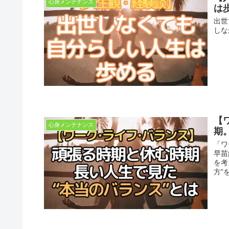
心身メンテナンス
は
出世
しな
【
心身メンテナンス
期
「ワ
早苗
を考
方”