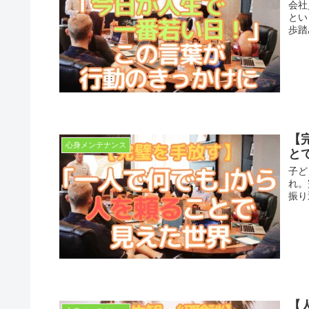
会社
とい
歩踏
【
心身メンテナンス
と
子ど
れ。
振り
【