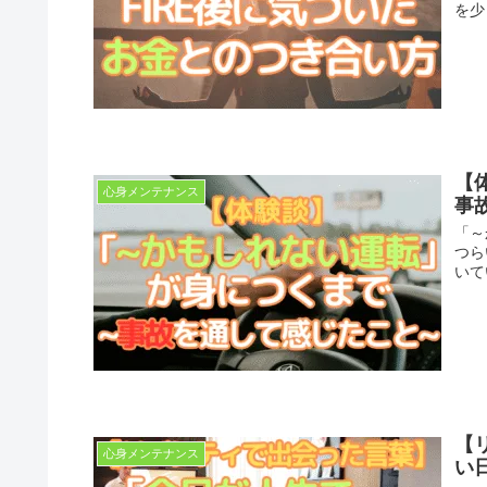
を少
【
心身メンテナンス
事
「～
つら
いて
【
心身メンテナンス
い