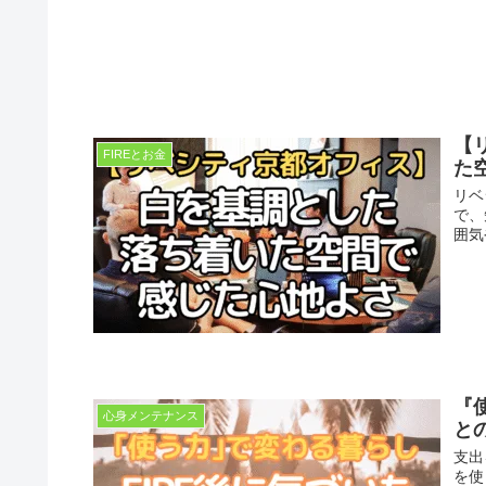
【
FIREとお金
た
リベ
で、
囲気
『
心身メンテナンス
と
支出
を使