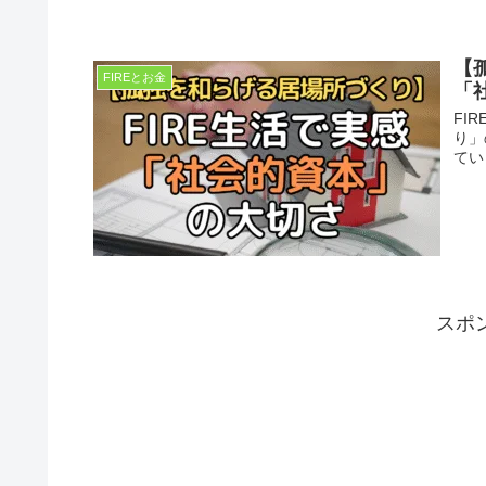
【
FIREとお金
「
FI
り」
てい
スポ