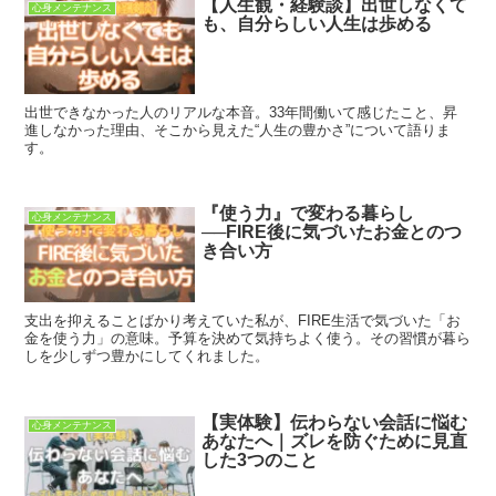
【人生観・経験談】出世しなくて
心身メンテナンス
も、自分らしい人生は歩める
出世できなかった人のリアルな本音。33年間働いて感じたこと、昇
進しなかった理由、そこから見えた“人生の豊かさ”について語りま
す。
『使う力』で変わる暮らし
心身メンテナンス
──FIRE後に気づいたお金とのつ
き合い方
支出を抑えることばかり考えていた私が、FIRE生活で気づいた「お
金を使う力」の意味。予算を決めて気持ちよく使う。その習慣が暮ら
しを少しずつ豊かにしてくれました。
【実体験】伝わらない会話に悩む
心身メンテナンス
あなたへ｜ズレを防ぐために見直
した3つのこと