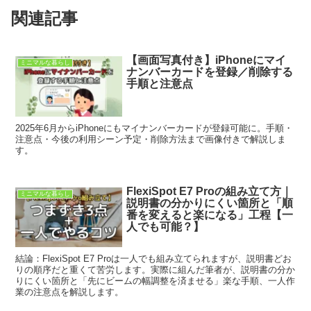
関連記事
【画面写真付き】iPhoneにマイ
ミニマルな暮らし
ナンバーカードを登録／削除する
手順と注意点
2025年6月からiPhoneにもマイナンバーカードが登録可能に。手順・
注意点・今後の利用シーン予定・削除方法まで画像付きで解説しま
す。
FlexiSpot E7 Proの組み立て方｜
ミニマルな暮らし
説明書の分かりにくい箇所と「順
番を変えると楽になる」工程【一
人でも可能？】
結論：FlexiSpot E7 Proは一人でも組み立てられますが、説明書どお
りの順序だと重くて苦労します。実際に組んだ筆者が、説明書の分か
りにくい箇所と「先にビームの幅調整を済ませる」楽な手順、一人作
業の注意点を解説します。