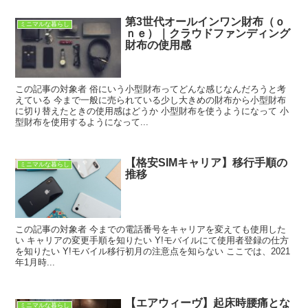
第3世代オールインワン財布（ｏ
ミニマルな暮らし
ｎｅ）｜クラウドファンディング
財布の使用感
この記事の対象者 俗にいう小型財布ってどんな感じなんだろうと考
えている 今まで一般に売られている少し大きめの財布から小型財布
に切り替えたときの使用感はどうか 小型財布を使うようになって 小
型財布を使用するようになって...
【格安SIMキャリア】移行手順の
ミニマルな暮らし
推移
この記事の対象者 今までの電話番号をキャリアを変えても使用した
い キャリアの変更手順を知りたい Y!モバイルにて使用者登録の仕方
を知りたい Y!モバイル移行初月の注意点を知らない ここでは、2021
年1月時...
【エアウィーヴ】起床時腰痛とな
ミニマルな暮らし