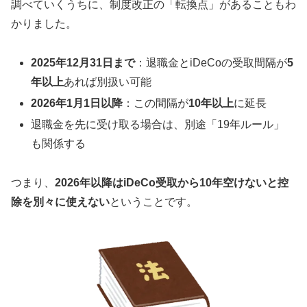
調べていくうちに、制度改正の「転換点」があることもわ
かりました。
2025年12月31日まで
：退職金とiDeCoの受取間隔が
5
年以上
あれば別扱い可能
2026年1月1日以降
：この間隔が
10年以上
に延長
退職金を先に受け取る場合は、別途「19年ルール」
も関係する
つまり、
2026年以降はiDeCo受取から10年空けないと控
除を別々に使えない
ということです。