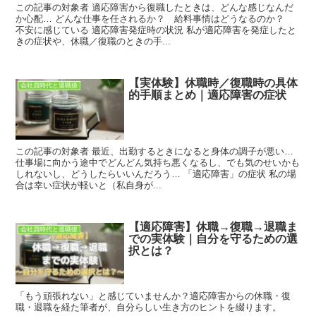
この記事の対象者 適応障害から復職したときは、どんな感じなんだ
か心配… どんな仕事を任されるか？ 給料事情はどうなるのか？
不安に感じている 適応障害発症時の状況 私が適応障害を発症したと
きの症状や、休職／復職のときの手...
【実体験】休職時／復職時の具体
会社員時代と退職後
的手順まとめ｜適応障害の症状
この記事の対象者 最近、出勤するときになると身体の調子が悪い…
仕事場に向かう途中でどんどん気持ち悪くなるし、でも気のせいかも
しれないし、どうしたらいいんだろう… 「適応障害」の症状 私の場
合は幸い症状が軽いと（私自身が...
【適応障害】休職→復職→退職ま
会社員時代と退職後
での実体験｜自分を守るための選
択とは？
「もう頑張れない」と感じていませんか？適応障害からの休職・復
職・退職を経た筆者が、自分らしい生き方のヒントを綴ります。