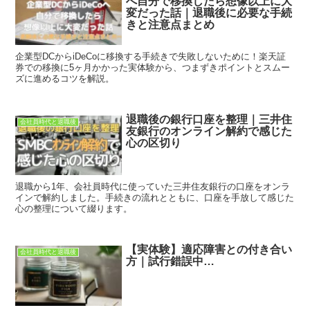
へ自分で移換したら想像以上に大
変だった話｜退職後に必要な手続
きと注意点まとめ
企業型DCからiDeCoに移換する手続きで失敗しないために！楽天証
券での移換に5ヶ月かかった実体験から、つまずきポイントとスムー
ズに進めるコツを解説。
退職後の銀行口座を整理｜三井住
会社員時代と退職後
友銀行のオンライン解約で感じた
心の区切り
退職から1年、会社員時代に使っていた三井住友銀行の口座をオンラ
インで解約しました。手続きの流れとともに、口座を手放して感じた
心の整理について綴ります。
【実体験】適応障害との付き合い
会社員時代と退職後
方｜試行錯誤中…