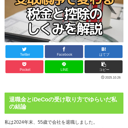
Twitter
Facebook
はてブ
Pocket
LINE
コピー
2025.10.26
退職金とiDeCoの受け取り方でゆらいだ私
の結論
私は2024年末、55歳で会社を退職しました。