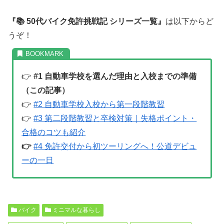
『📚 50代バイク免許挑戦記 シリーズ一覧』
は以下からど
うぞ！
👉
#1 自動車学校を選んだ理由と入校までの準備
（この記事）
👉
#2 自動車学校入校から第一段階教習
👉
#3 第二段階教習と卒検対策｜失格ポイント・
合格のコツも紹介
👉
#4 免許交付から初ツーリングへ！公道デビュ
ーの一日
バイク
ミニマルな暮らし