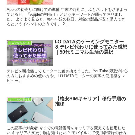
Appleの初売りに向けての準備 年末の時期に、ふとネットをさまよっ
ていると、「Appleの初売り」というキーワードが踊っておりまし
た。 よくよく見ると、毎年年始の数日、対象の製品が安く購入でき
るというイベントのようです。 2...
I-O DATAのゲーミングモニター
ミニマルな暮らし
をテレビ代わりに使ってみた感想
｜50代ミニマル生活の選択
テレビを断捨離してモニターに置き換えました。YouTube視聴が中心
の方におすすめの使い方や、I-O DATAモニターの実際の使用感をレ
ビュー。
【格安SIMキャリア】移行手順の
ミニマルな暮らし
推移
この記事の対象者 今までの電話番号をキャリアを変えても使用した
い キャリアの変更手順を知りたい Y!モバイルにて使用者登録の仕方