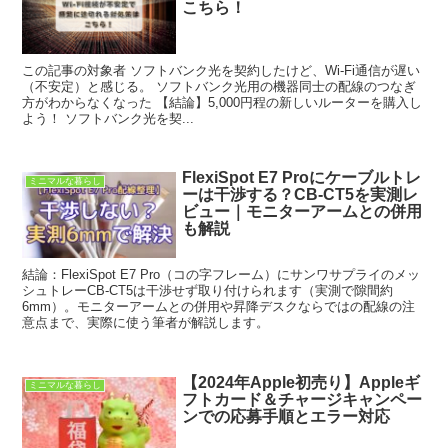
こちら！
この記事の対象者 ソフトバンク光を契約したけど、Wi-Fi通信が遅い
（不安定）と感じる。 ソフトバンク光用の機器同士の配線のつなぎ
方がわからなくなった 【結論】5,000円程の新しいルーターを購入し
よう！ ソフトバンク光を契...
FlexiSpot E7 Proにケーブルトレ
ミニマルな暮らし
ーは干渉する？CB-CT5を実測レ
ビュー｜モニターアームとの併用
も解説
結論：FlexiSpot E7 Pro（コの字フレーム）にサンワサプライのメッ
シュトレーCB-CT5は干渉せず取り付けられます（実測で隙間約
6mm）。モニターアームとの併用や昇降デスクならではの配線の注
意点まで、実際に使う筆者が解説します。
【2024年Apple初売り】Appleギ
ミニマルな暮らし
フトカード＆チャージキャンペー
ンでの応募手順とエラー対応