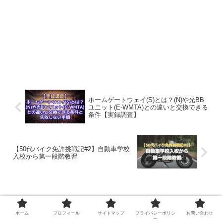
ホームゲートウェイ(S)とは？(N)や光BB
ユニット(E-WMTA)との違いと交換できる
条件【実録調査】
【50代バイク免許挑戦記#2】自動車学校
入校から第一段階教習
コメント
ホーム
プロフィール
サイトマップ
プライバシーポリシ
お問い合わせ
ー